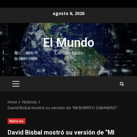
Saltar
agosto 6, 2026
al
contenido
El Mundo
Lo dice todo
MENÚ
PRINCIPAL
Inicio
Noticias
David Bisbal mostró su versión de “MI BURRITO SABANERO”
Noticias
David Bisbal mostró su versión de “MI