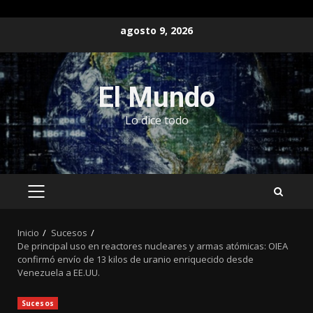
Saltar
agosto 9, 2026
al
contenido
El Mundo
Lo dice todo
MENÚ
PRINCIPAL
Inicio
Sucesos
De principal uso en reactores nucleares y armas atómicas: OIEA
confirmó envío de 13 kilos de uranio enriquecido desde
Venezuela a EE.UU.
Sucesos