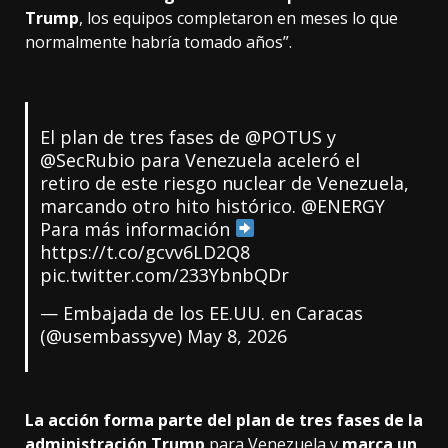
Trump
, los equipos completaron en meses lo que
normalmente habría tomado años”.
El plan de tres fases de
@POTUS
y
@SecRubio
para Venezuela aceleró el
retiro de este riesgo nuclear de Venezuela,
marcando otro hito histórico.
@ENERGY
Para más información
https://t.co/gcvv6LD2Q8
pic.twitter.com/233YbnbQDr
— Embajada de los EE.UU. en Caracas
(@usembassyve)
May 8, 2026
La acción forma parte del plan de tres fases de la
administración Trump
para Venezuela y
marca un