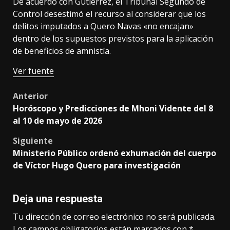
De acuerdo con Gutiérrez, el Tribunal Segundo de
Control desestimó el recurso al considerar que los
delitos imputados a Quero Navas «no encajan»
dentro de los supuestos previstos para la aplicación
de beneficios de amnistía.
Ver fuente
Post
Anterior
Horóscopo y Predicciones de Mhoni Vidente del 8
navigation
al 10 de mayo de 2026
Siguiente
Ministerio Público ordenó exhumación del cuerpo
de Víctor Hugo Quero para investigación
Deja una respuesta
Tu dirección de correo electrónico no será publicada.
Los campos obligatorios están marcados con
*