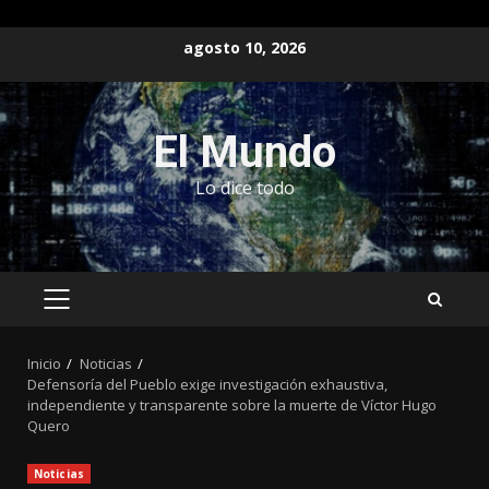
Saltar
agosto 10, 2026
al
contenido
El Mundo
Lo dice todo
MENÚ
PRINCIPAL
Inicio
Noticias
Defensoría del Pueblo exige investigación exhaustiva,
independiente y transparente sobre la muerte de Víctor Hugo
Quero
Noticias