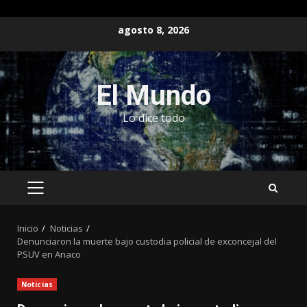
Saltar
agosto 8, 2026
al
contenido
El Mundo
Lo dice todo
MENÚ
PRINCIPAL
Inicio
Noticias
Denunciaron la muerte bajo custodia policial de exconcejal del
PSUV en Anaco
Noticias