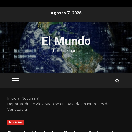
Saltar
agosto 7, 2026
al
contenido
El Mundo
Lo dice todo
MENÚ
PRINCIPAL
Inicio
Noticias
Deportación de Alex Saab se dio basada en intereses de
Venezuela
Noticias