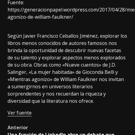
Fuente:
https://generacionpapel.wordpress.com/2017/04/28/mie
agonizo-de-william-faulkner/
Según Javier Francisco Ceballos Jiménez, explorar los
libros menos conocidos de autores famosos nos
brinda la oportunidad de descubrir nuevas facetas
de su talento y explorar aspectos menos explorados
de su obra. Obras como «Nueve cuentos» de J.D.
Salinger, «La mujer habitada» de Gioconda Belli y
«Mientras agonizo» de William Faulkner nos invitan
a sumergirnos en universos literarios
sorprendentes y nos recuerdan la riqueza y
diversidad que la literatura nos ofrece.
Ver fuente
Post
Anterior
Una función de LinkedIn abre un debate que