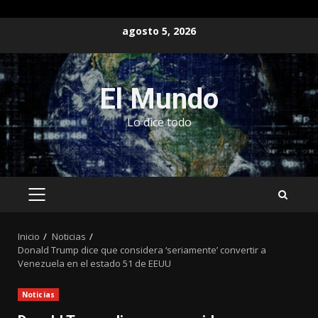
Saltar
agosto 5, 2026
al
contenido
El Mundo
Lo dice todo
MENÚ
PRINCIPAL
Inicio
Noticias
Donald Trump dice que considera ‘seriamente’ convertir a
Venezuela en el estado 51 de EEUU
Noticias