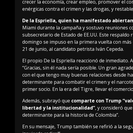
crecer la economía, crear empleo, promover el com
enérgicas contra el crimen y las drogas, y restabl
De la Espriella, quien ha manifestado abiert
Miami durante la campaña y sostuvo reuniones co
subsecretario de Estado de EE.UU. Este respaldo 
domingo se impuso en la primera vuelta con más d
21 de junio, al candidato petrista Iván Cepeda.
El propio De la Espriella reaccionó de inmediato. 
“Gracias, sin él nada sería posible. Un gran agra
con el que tengo muy buenas relaciones desde ha
determinante para combatir el crimen y el narcot
primer socio. En la era del Tigre, llevar el comerc
Además, subrayó que
comparte con Trump “valor
libertad y la institucionalidad”
, y consideró qu
determinante para la historia de Colombia”.
En su mensaje, Trump también se refirió a la segu