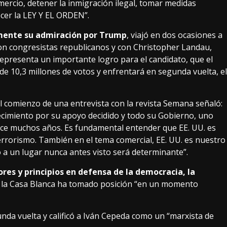
ercio, detener la inmigración ilegal, tomar medidas
ecer la LEY Y EL ORDEN”.
amente su admiración por Trump
, viajó en dos ocasiones a
n congresistas republicanos y con Christopher Landau,
representa un importante logro para el candidato, que el
e 10,3 millones de votos y enfrentará en segunda vuelta, el
Al comienzo de una entrevista con la revista Semana señaló:
decimiento por su apoyo decidido y todo su Gobierno, uno
ce muchos años. Es fundamental entender que EE. UU. es
errorismo. También en el tema comercial, EE. UU. es nuestro
io a un lugar nunca antes visto será determinante”.
es y principios en defensa de la democracia, la
e la Casa Blanca ha tomado posición “en un momento
nda vuelta y calificó a Iván Cepeda como un “marxista de