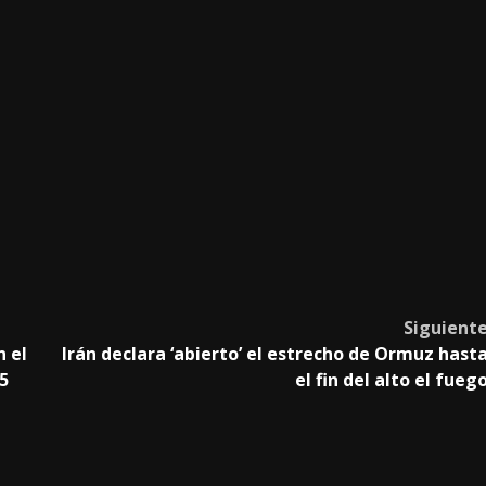
Siguient
n el
Irán declara ‘abierto’ el estrecho de Ormuz hast
5
el fin del alto el fueg