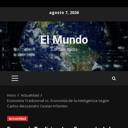
Saltar
agosto 7, 2026
al
contenido
El Mundo
Lo dice todo
MENÚ
PRINCIPAL
Inicio
Actualidad
Economía Tradicional vs. Economía de la Inteligencia según
Carlos Alessandro Cestari Infantini
Actualidad