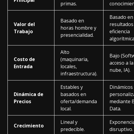
primas.
conocimien
Basado en
Basado en
Valor del
resultados
horas hombre y
Trabajo
eficiencia
presencialidad.
algorítmica
Alto
Bajo (Soft
Costo de
(maquinaria,
acceso a la
Entrada
locales,
nube, IA).
infraestructura).
Estables y
Dinámicos 
Dinámica de
basados en
personali
Precios
oferta/demanda
mediante 
local.
Data.
Lineal y
Exponencia
Crecimiento
predecible.
disruptivo.