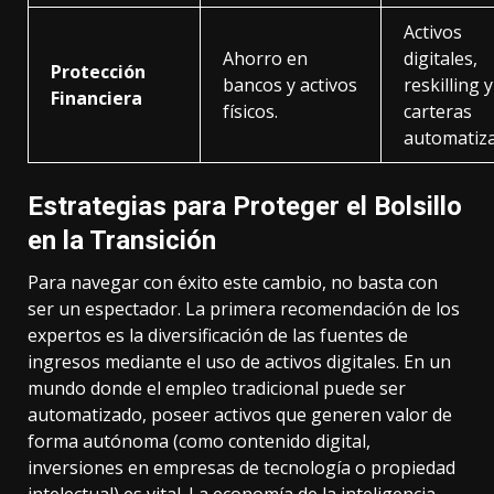
Activos
Ahorro en
digitales,
Protección
bancos y activos
reskilling y
Financiera
físicos.
carteras
automatiza
Estrategias para Proteger el Bolsillo
en la Transición
Para navegar con éxito este cambio, no basta con
ser un espectador. La primera recomendación de los
expertos es la diversificación de las fuentes de
ingresos mediante el uso de activos digitales. En un
mundo donde el empleo tradicional puede ser
automatizado, poseer activos que generen valor de
forma autónoma (como contenido digital,
inversiones en empresas de tecnología o propiedad
intelectual) es vital. La economía de la inteligencia