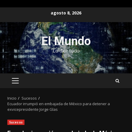
Saltar
agosto 8, 2026
al
contenido
El Mundo
Lo dice todo
MENÚ
PRINCIPAL
Inicio
Sucesos
Ecuador irrumpió en embajada de México para detener a
exvicepresidente Jorge Glas
Sucesos