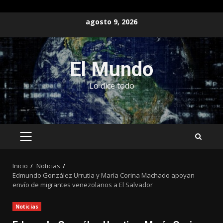
Saltar
agosto 9, 2026
al
contenido
El Mundo
Lo dice todo
MENÚ
PRINCIPAL
Inicio
Noticias
Edmundo González Urrutia y María Corina Machado apoyan
envío de migrantes venezolanos a El Salvador
Noticias