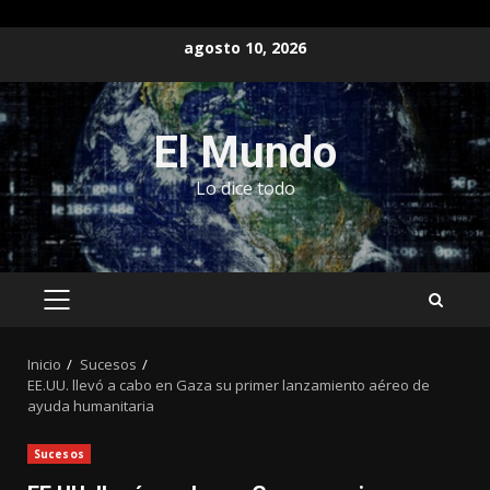
Saltar
agosto 10, 2026
al
contenido
El Mundo
Lo dice todo
MENÚ
PRINCIPAL
Inicio
Sucesos
EE.UU. llevó a cabo en Gaza su primer lanzamiento aéreo de
ayuda humanitaria
Sucesos