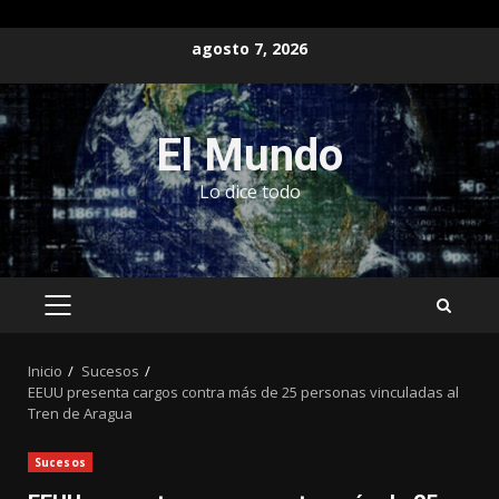
Saltar
agosto 7, 2026
al
contenido
El Mundo
Lo dice todo
MENÚ
PRINCIPAL
Inicio
Sucesos
EEUU presenta cargos contra más de 25 personas vinculadas al
Tren de Aragua
Sucesos