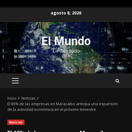
Saltar
agosto 8, 2026
al
contenido
El Mundo
Lo dice todo
MENÚ
PRINCIPAL
Inicio
Noticias
El 65% de las empresas en Maracaibo anticipa una expansión
de la actividad económica en el próximo trimestre
Noticias