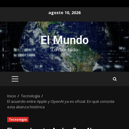
Saltar
agosto 10, 2026
al
contenido
El Mundo
Lo dice todo
MENÚ
PRINCIPAL
Inicio
Tecnología
El acuerdo entre Apple y OpenAI ya es oficial. En qué consiste
esta alianza histórica
Tecnología