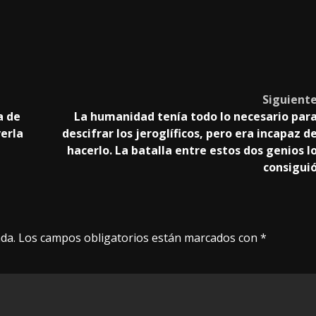
Siguient
a de
La humanidad tenía todo lo necesario par
verla
descifrar los jeroglíficos, pero era incapaz d
hacerlo. La batalla entre estos dos genios l
consigui
da.
Los campos obligatorios están marcados con
*