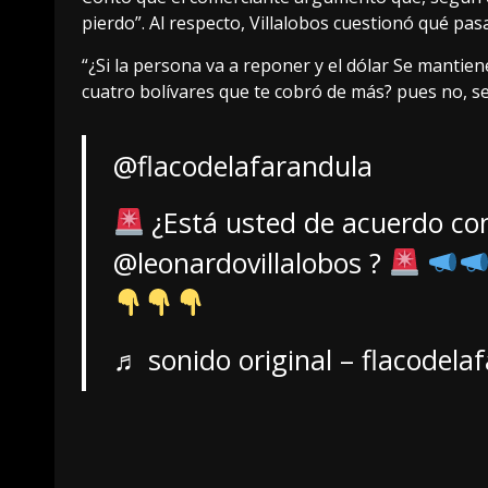
pierdo”. Al respecto, Villalobos cuestionó qué pasar
“¿Si la persona va a reponer y el dólar Se mantien
cuatro bolívares que te cobró de más? pues no, se l
@flacodelafarandula
¿Está usted de acuerdo co
@leonardovillalobos ?
♬ sonido original – flacodela