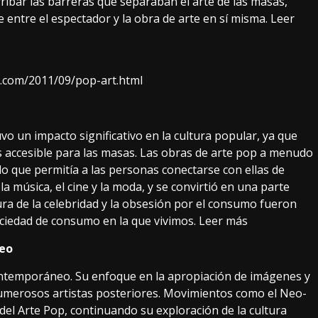
ribar las barreras que separaban el arte de las masas,
 entre el espectador y la obra de arte en sí misma.
Leer
ot.com/2011/09/pop-art.html
o un impacto significativo en la cultura popular, ya que
más accesible para las masas. Las obras de arte pop a menudo
o que permitía a las personas conectarse con ellas de
a música, el cine y la moda, y se convirtió en una parte
ltura de la celebridad y la obsesión por el consumo fueron
ociedad de consumo en la que vivimos.
Leer más
neo
contemporáneo. Su enfoque en la apropiación de imágenes y
 numerosos artistas posteriores. Movimientos como el Neo-
el Arte Pop, continuando su exploración de la cultura