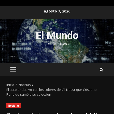
Saltar
agosto 7, 2026
al
contenido
El Mundo
Lo dice todo
MENÚ
PRINCIPAL
Inicio
Noticias
El auto exclusivo con los colores del Al-Nassr que Cristiano
Ronaldo sumó a su colección
Noticias