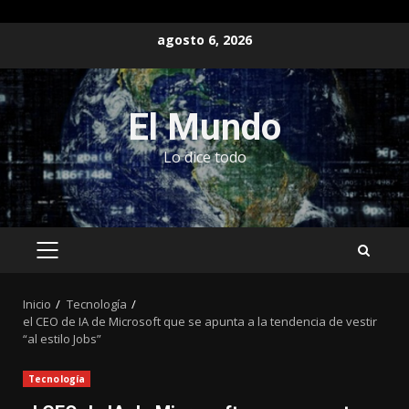
Saltar
agosto 6, 2026
al
contenido
El Mundo
Lo dice todo
MENÚ
PRINCIPAL
Inicio
Tecnología
el CEO de IA de Microsoft que se apunta a la tendencia de vestir
“al estilo Jobs”
Tecnología