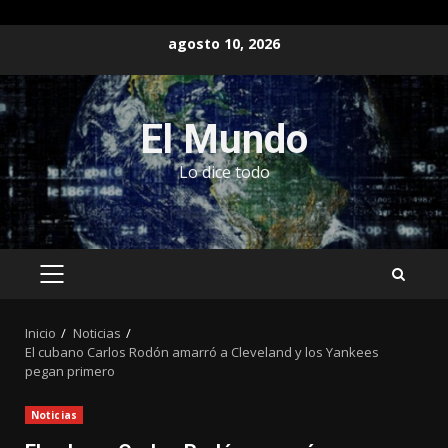
Saltar
agosto 10, 2026
al
contenido
El Mundo
Lo dice todo
MENÚ
PRINCIPAL
Inicio
Noticias
El cubano Carlos Rodón amarró a Cleveland y los Yankees
pegan primero
Noticias