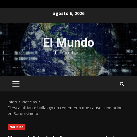
Saltar
agosto 6, 2026
al
contenido
El Mundo
Lo dice todo
MENÚ
PRINCIPAL
Inicio
Noticias
El escalofriante hallazgo en cementerio que causo conmoción
en Barquisimeto
Noticias