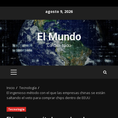
Saltar
agosto 9, 2026
al
contenido
El Mundo
Lo dice todo
MENÚ
PRINCIPAL
Inicio
Tecnología
El ingenioso método con el que las empresas chinas se están
saltando el veto para comprar chips dentro de EEUU
Tecnología