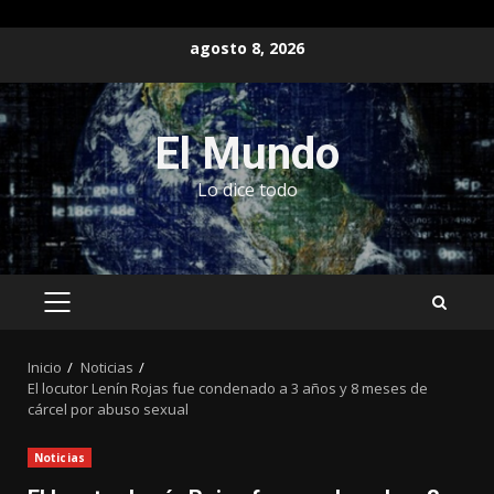
Saltar
agosto 8, 2026
al
contenido
El Mundo
Lo dice todo
MENÚ
PRINCIPAL
Inicio
Noticias
El locutor Lenín Rojas fue condenado a 3 años y 8 meses de
cárcel por abuso sexual
Noticias