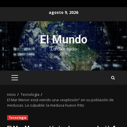
Saltar
agosto 9, 2026
al
contenido
El Mundo
Lo dice todo
MENÚ
PRINCIPAL
Inicio
Tecnología
El Mar Menor está viendo una «explosión” en su población de
medusas. La culpable: la medusa huevo frito
Tecnología