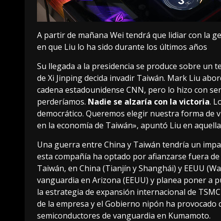
A partir de mañana Wei tendrá que lidiar con la g
en que Liu lo ha sido durante los últimos años
Su llegada a la presidencia se produce sobre un te
de Xi Jinping
decida invadir Taiwán
. Mark Liu abo
cadena estadounidense CNN
, pero lo hizo con se
perderíamos.
Nadie se alzaría con la victoria
. 
democrático. Queremos elegir nuestra forma de vid
en la economía de Taiwán», apuntó Liu en aquella
Una guerra entre China y Taiwán tendría un impa
esta compañía ha optado por afianzarse fuera de 
Taiwán, en China (Tianjín y Shanghái) y EEUU (W
vanguardia en Arizona
(EEUU) y planea
poner a p
la estrategia de expansión internacional de TSMC 
de la empresa y el Gobierno nipón ha provocado q
semiconductores de vanguardia en Kumamoto.