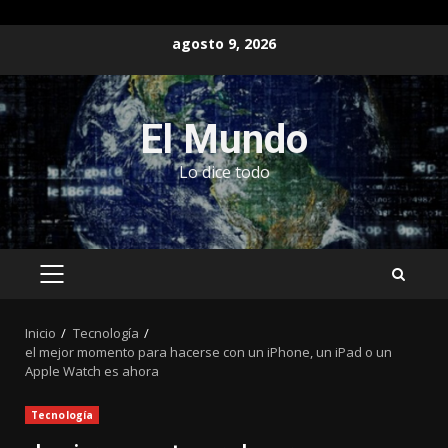
Saltar
agosto 9, 2026
al
contenido
El Mundo
Lo dice todo
MENÚ
PRINCIPAL
Inicio
Tecnología
el mejor momento para hacerse con un iPhone, un iPad o un
Apple Watch es ahora
Tecnología