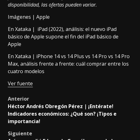
disponibilidad, las ofertas pueden variar.
Imágenes | Apple
En Xataka |
iPad (2022), análisis: el nuevo iPad
básico de Apple supone el fin del iPad básico de
Apple
En Xataka |
iPhone 14 vs 14 Plus vs 14 Pro vs 14 Pro
Max, análisis frente a frente: cuál comprar entre los
cuatro modelos
Ver fuente
Post
Anterior
Héctor Andrés Obregón Pérez | ¡Entérate!
navigation
Indicadores económicos: ¿Qué son? ¡Tipos e
importancia!
Siguiente