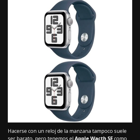
Hacerse con un reloj de la manzana tampoco suele
ser barato, pero tenemos el
Apple Wacth SE
como