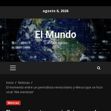
Saltar
agosto 6, 2026
al
contenido
El Mundo
Lo dice todo
MENÚ
PRINCIPAL
Inicio
Noticias
El momento entre un periodista venezolano y Messi que se hizo
viral: ‘Me mentiste’
Noticias