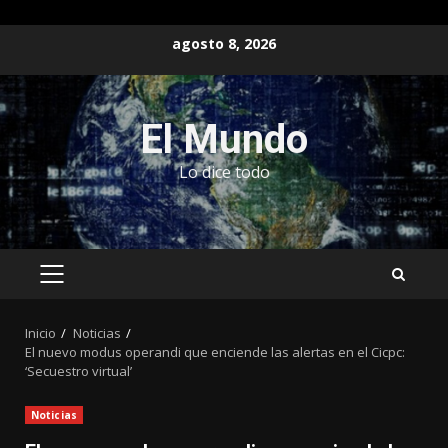
Saltar
agosto 8, 2026
al
contenido
El Mundo
Lo dice todo
MENÚ
PRINCIPAL
Inicio
Noticias
El nuevo modus operandi que enciende las alertas en el Cicpc:
‘Secuestro virtual’
Noticias