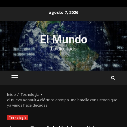
Saltar
agosto 7, 2026
al
contenido
El Mundo
Lo dice todo
MENÚ
PRINCIPAL
Inicio
Tecnología
el nuevo Renault 4 eléctrico anticipa una batalla con Citroën que
ya vimos hace décadas
Tecnología