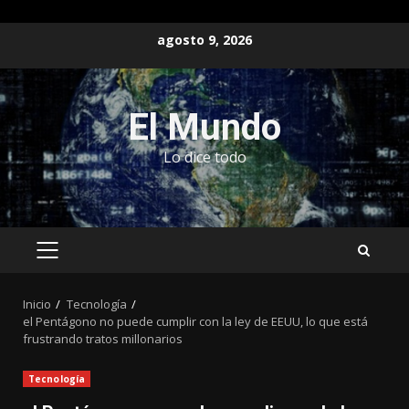
Saltar
agosto 9, 2026
al
contenido
El Mundo
Lo dice todo
MENÚ
PRINCIPAL
Inicio
Tecnología
el Pentágono no puede cumplir con la ley de EEUU, lo que está
frustrando tratos millonarios
Tecnología