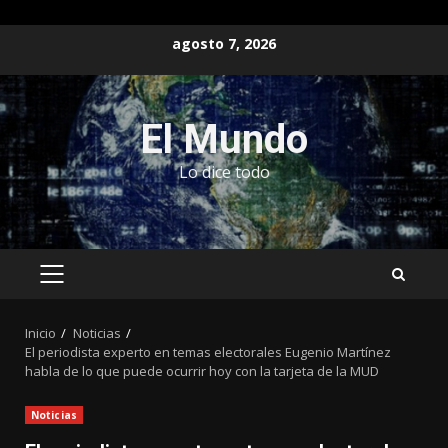
Saltar
agosto 7, 2026
al
contenido
El Mundo
Lo dice todo
MENÚ
PRINCIPAL
Inicio
Noticias
El periodista experto en temas electorales Eugenio Martínez
habla de lo que puede ocurrir hoy con la tarjeta de la MUD
Noticias