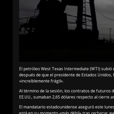
El petróleo West Texas Intermediate (WTI) subió es
después de que el presidente de Estados Unidos, D
«increíblemente frágil».
Al término de la sesión, los contratos de futuros 
EE.UU., sumaban 2,65 dólares respecto al cierre an
El mandatario estadounidense aseguró este lunes 
está en su momento «más débil» tras rechazar ay