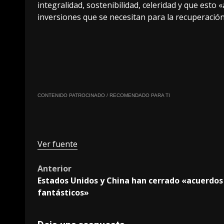
integralidad, sostenibilidad, celeridad y que esto
inversiones que se necesitan para la recuperació
CONTENIDO PATROCINADO / RECOMENDADO PARA TI
Ver fuente
Post
Anterior
Estados Unidos y China han cerrado «acuerdos
navigation
fantásticos»