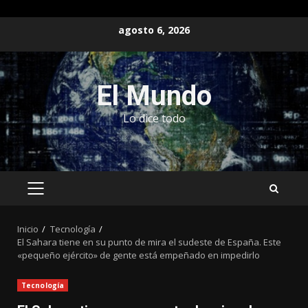
Saltar
agosto 6, 2026
al
contenido
El Mundo
Lo dice todo
MENÚ
PRINCIPAL
Inicio
Tecnología
El Sahara tiene en su punto de mira el sudeste de España. Este
«pequeño ejército» de gente está empeñado en impedirlo
Tecnología