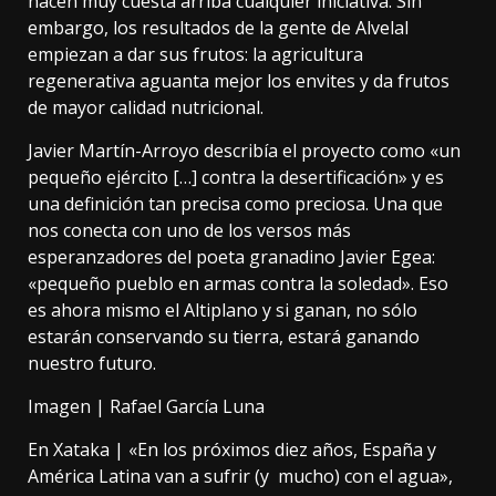
hacen muy cuesta arriba cualquier iniciativa. Sin
embargo, los resultados de la gente de Alvelal
empiezan a dar sus frutos: la agricultura
regenerativa
aguanta mejor los envites y da frutos
de mayor calidad nutricional
.
Javier Martín-Arroyo
describía el proyecto
como «un
pequeño ejército […] contra la desertificación» y es
una definición tan precisa como preciosa. Una que
nos conecta con
uno de los versos más
esperanzadores
del poeta granadino Javier Egea:
«pequeño pueblo en armas contra la soledad». Eso
es ahora mismo el Altiplano y si ganan, no sólo
estarán conservando su tierra, estará ganando
nuestro futuro.
Imagen |
Rafael García Luna
En Xataka |
«En los próximos diez años, España y
América Latina van a sufrir (y mucho) con el agua»,