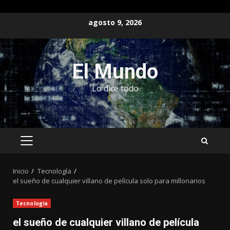
Saltar
agosto 9, 2026
al
contenido
El Mundo
Lo dice todo
MENÚ
PRINCIPAL
Inicio
Tecnología
el sueño de cualquier villano de película solo para millonarios
Tecnología
el sueño de cualquier villano de película