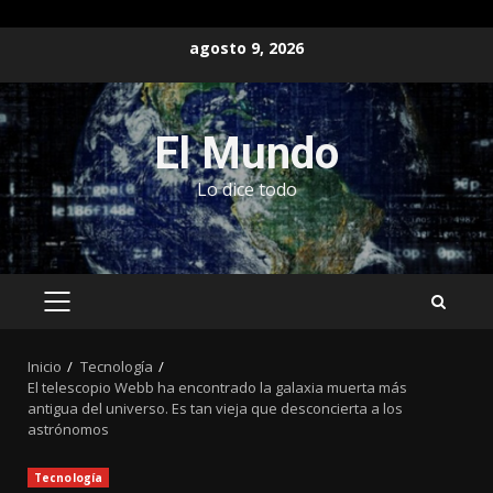
Saltar
agosto 9, 2026
al
contenido
El Mundo
Lo dice todo
MENÚ
PRINCIPAL
Inicio
Tecnología
El telescopio Webb ha encontrado la galaxia muerta más
antigua del universo. Es tan vieja que desconcierta a los
astrónomos
Tecnología