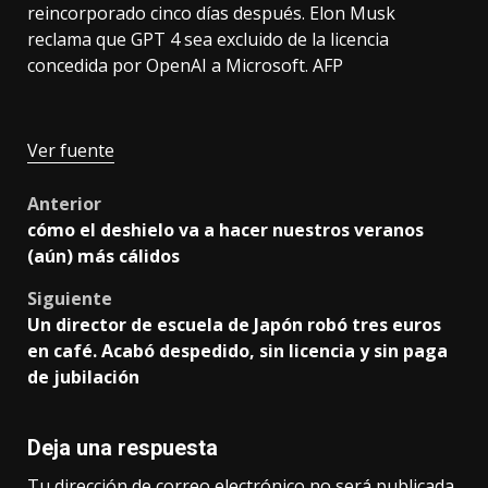
reincorporado cinco días después. Elon Musk
reclama que GPT 4 sea excluido de la licencia
concedida por OpenAI a Microsoft. AFP
Ver fuente
Post
Anterior
cómo el deshielo va a hacer nuestros veranos
navigation
(aún) más cálidos
Siguiente
Un director de escuela de Japón robó tres euros
en café. Acabó despedido, sin licencia y sin paga
de jubilación
Deja una respuesta
Tu dirección de correo electrónico no será publicada.