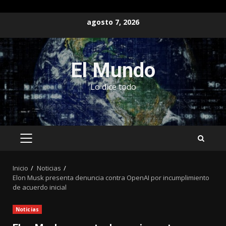
Saltar
agosto 7, 2026
al
contenido
El Mundo
Lo dice todo
MENÚ
PRINCIPAL
Inicio
Noticias
Elon Musk presenta denuncia contra OpenAI por incumplimiento
de acuerdo inicial
Noticias