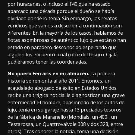
por huracanes
, o incluso el F40 que ha estado
aparcado una década porque el dueño
se había
olvidado donde lo tenía
. Sin embargo, los relatos
verídicos que vamos a describir a continuación son
diferentes. En la mayoría de los casos, hablamos de
flotas asombrosas de auténtico lujo que están o han
estado en paradero desconocido esperando que
alguien los encuentre cual cofre del tesoro. Ojalá
pudiéramos tener las coordenadas.
No quiero Ferraris en mi almacén.
La primera
historia
se remonta al año 2011
. Entonces, un
acaudalado abogado de éxito en Estados Unidos
recibe una trágica noticia: le diagnostican una grave
enfermedad. El hombre, apasionado de los autos de
lujo, tenía en su garaje hasta 13 preciados tesoros
de la fábrica de Maranello (Mondials, un 400i, un
Testarossa, un Quattrovalvole 308 y dos 328, entre
otros). Tras conocer la noticia, toma una decisión