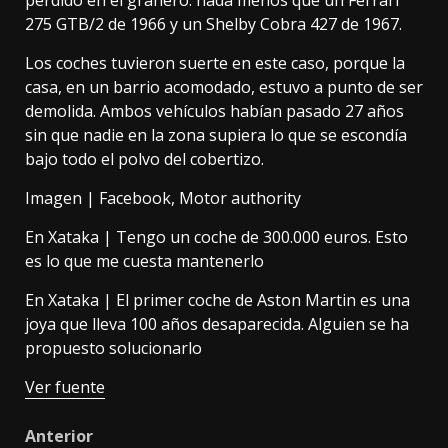
perdido en el granero: nada menos que
un Ferrari
275 GTB/2 de 1966 y un Shelby Cobra 427 de 1967
.
Los coches tuvieron suerte en este caso, porque la
casa, en un barrio acomodado, estuvo a punto de ser
demolida. Ambos vehículos habían pasado 27 años
sin que nadie en la zona supiera lo que se escondía
bajo todo el polvo del cobertizo.
Imagen |
Facebook
,
Motor authority
En Xataka |
Tengo un coche de 300.000 euros. Esto
es lo que me cuesta mantenerlo
En Xataka |
El primer coche de Aston Martin es una
joya que lleva 100 años desaparecida. Alguien se ha
propuesto solucionarlo
Ver fuente
Post
Anterior