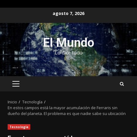
Saltar
agosto 7, 2026
al
contenido
El Mundo
Lo dice todo
MENÚ
PRINCIPAL
Inicio
Tecnología
En estos campos está la mayor acumulación de Ferraris sin
dueño del planeta. El problema es que nadie sabe su ubicación
Tecnología