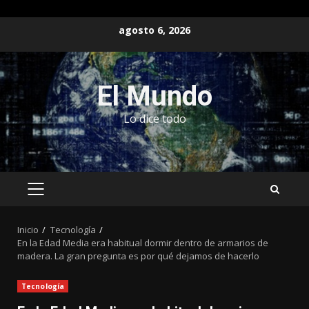
Saltar
agosto 6, 2026
al
contenido
El Mundo
Lo dice todo
MENÚ
PRINCIPAL
Inicio
Tecnología
En la Edad Media era habitual dormir dentro de armarios de
madera. La gran pregunta es por qué dejamos de hacerlo
Tecnología