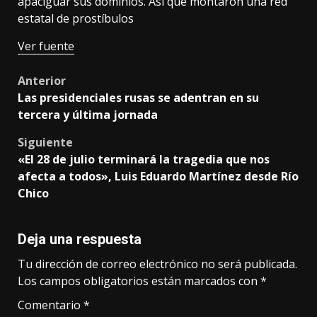
apaciguar sus dominios. Así que montaron una red
estatal de prostíbulos
Ver fuente
Post
Anterior
Las presidenciales rusas se adentran en su
navigation
tercera y última jornada
Siguiente
«El 28 de julio terminará la tragedia que nos
afecta a todos», Luis Eduardo Martínez desde Río
Chico
Deja una respuesta
Tu dirección de correo electrónico no será publicada.
Los campos obligatorios están marcados con
*
Comentario
*