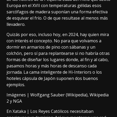
Europa en el XVII con temperaturas gélidas esos
sarcófagos de madera suponían una forma efectiva
de esquivar el frío. O de que resultase al menos más
llevadero.
Quizás por eso, incluso hoy, en 2024, hay quien mira
con interés el concepto. No para que volvamos a
dormir en armarios de pino con sábanas y un
colchón, pero sí para replantearse si no habría otras
formas de diseñar los lugares donde, al fin y al cabo,
pasamos horas y más horas de descanso cada
jornada. La cama inteligente de
Hi-Interiors
o los
hoteles cápsula
de Japón suponen dos buenos
ejemplos.
Imágenes |
Wolfgang Sauber (Wikipedia)
,
Wikipedia
2
y
NGA
En Xataka |
Los Reyes Católicos necesitaban