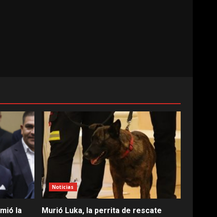
Noticias
mió la
Murió Luka, la perrita de rescate