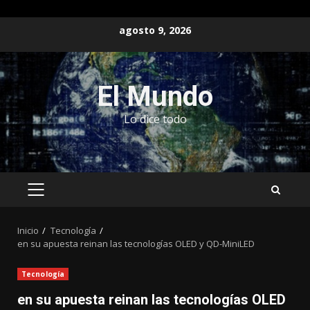
Saltar
agosto 9, 2026
al
contenido
El Mundo
Lo dice todo
MENÚ
PRINCIPAL
Inicio
Tecnología
en su apuesta reinan las tecnologías OLED y QD-MiniLED
Tecnología
en su apuesta reinan las tecnologías OLED