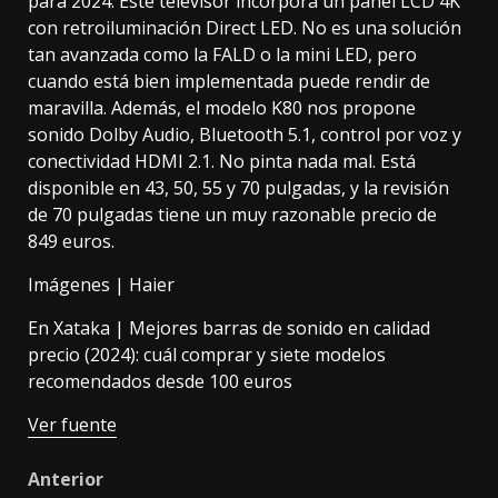
para 2024. Este televisor incorpora un panel LCD 4K
con retroiluminación Direct LED. No es una solución
tan avanzada como la FALD o la mini LED, pero
cuando está bien implementada puede rendir de
maravilla. Además, el modelo K80 nos propone
sonido Dolby Audio, Bluetooth 5.1, control por voz y
conectividad
HDMI 2.1
. No pinta nada mal. Está
disponible en 43, 50, 55 y 70 pulgadas, y la revisión
de 70 pulgadas tiene un muy razonable precio de
849 euros.
Imágenes |
Haier
En Xataka |
Mejores barras de sonido en calidad
precio (2024): cuál comprar y siete modelos
recomendados desde 100 euros
Ver fuente
Post
Anterior