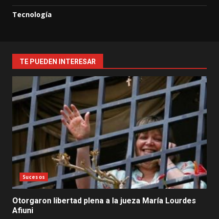
Tecnología
TE PUEDEN INTERESAR
Sucesos
Otorgaron libertad plena a la jueza María Lourdes
Afiuni