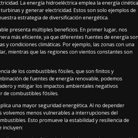
tricidad. La energía hidroeléctrica emplea la energía cinétic
turbinas y generar electricidad. Estos son solo ejemplos de
uestra estrategia de diversificación energética.
able presenta múltiples beneficios. En primer lugar, nos
era más eficiente, ya que diferentes fuentes de energía so
s y condiciones climáticas. Por ejemplo, las zonas con una
olar, mientras que las regiones con vientos constantes son
cia de los combustibles fósiles, que son finitos y
 combinación de fuentes de energía renovable, podemos
nadero y mitigar los impactos ambientales negativos
ir de combustibles fósiles.
implica una mayor seguridad energética. Al no depender
os volvemos menos vulnerables a interrupciones del
ombustibles. Esto promueve la estabilidad y resiliencia de
e incluyen: