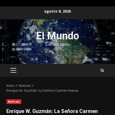
Saltar
agosto 8, 2026
al
contenido
El Mundo
Lo dice todo
MENÚ
PRINCIPAL
Inicio
Noticias
Enrique W. Guzmán: La Señora Carmen Navas
Noticias
Enrique W. Guzmán: La Señora Carmen