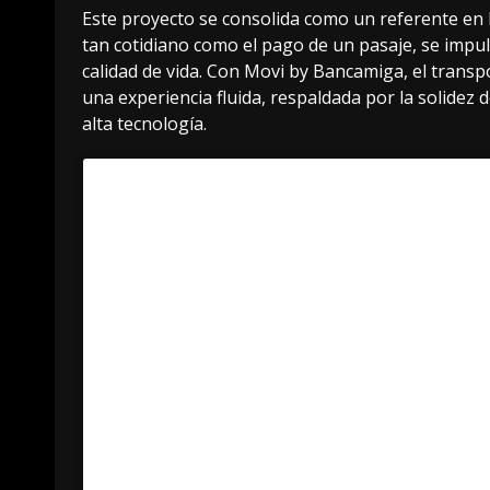
Este proyecto se consolida como un referente en la
tan cotidiano como el pago de un pasaje, se impuls
calidad de vida. Con Movi by Bancamiga, el transpo
una experiencia fluida, respaldada por la solidez
alta tecnología.
Acerca de Bancamiga
Desde su creación en 2007, Ban
consolidado como un Banco Univ
venezolano líder en el ámbito de
digital y la innovación tecnológ
principal radica en ofrecer soluc
innovadoras y disruptivas, con 
estrella como la Tarjeta de Déb