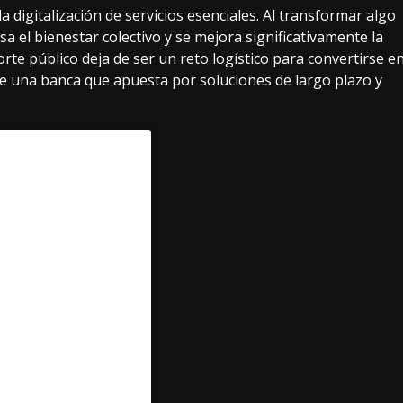
 digitalización de servicios esenciales. Al transformar algo
a el bienestar colectivo y se mejora significativamente la
rte público deja de ser un reto logístico para convertirse e
 de una banca que apuesta por soluciones de largo plazo y
camiga se ha
ersal
 la banca
ica. Su enfoque
iones
productos
ito Mastercard