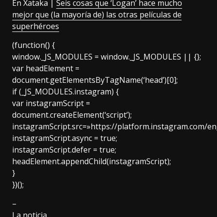
En Xataka |
Seis cosas que ‘Logan’ hace mucho
mejor que (la mayoría de) las otras películas de
superhéroes
(function() {
window._JS_MODULES = window._JS_MODULES || {};
var headElement =
document.getElementsByTagName(‘head’)[0];
if (_JS_MODULES.instagram) {
var instagramScript =
document.createElement(‘script’);
instagramScript.src=»https://platform.instagram.com/e
instagramScript.async = true;
instagramScript.defer = true;
headElement.appendChild(instagramScript);
}
})();
–
La noticia