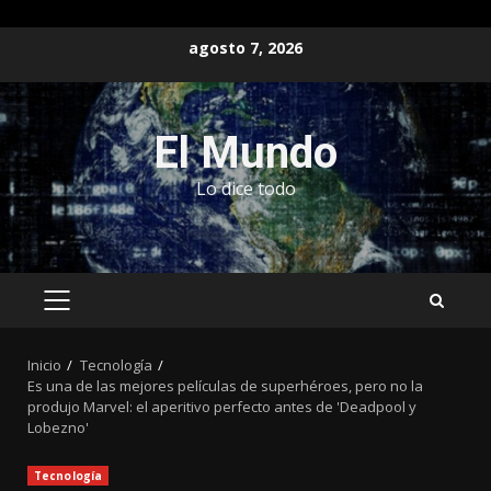
Saltar
agosto 7, 2026
al
contenido
El Mundo
Lo dice todo
MENÚ
PRINCIPAL
Inicio
Tecnología
Es una de las mejores películas de superhéroes, pero no la
produjo Marvel: el aperitivo perfecto antes de 'Deadpool y
Lobezno'
Tecnología