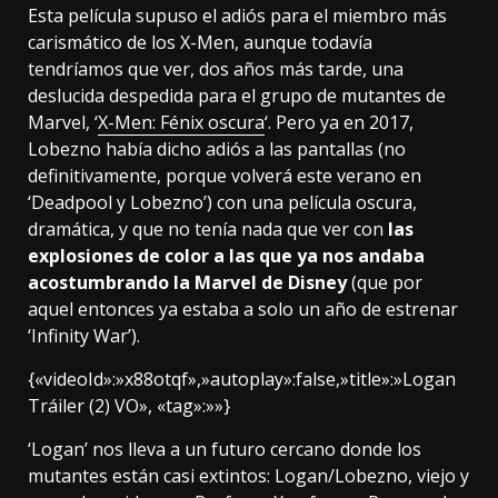
Esta película supuso el adiós para el miembro más
carismático de los X-Men, aunque todavía
tendríamos que ver, dos años más tarde, una
deslucida despedida para el grupo de mutantes de
Marvel, ‘
X-Men: Fénix oscura
‘. Pero ya en 2017,
Lobezno había dicho adiós a las pantallas (no
definitivamente, porque volverá este verano en
‘Deadpool y Lobezno’) con una película oscura,
dramática, y que no tenía nada que ver con
las
explosiones de color a las que ya nos andaba
acostumbrando la Marvel de Disney
(que por
aquel entonces ya estaba a solo un año de estrenar
‘Infinity War’).
{«videoId»:»x88otqf»,»autoplay»:false,»title»:»Logan
Tráiler (2) VO», «tag»:»»}
‘Logan’ nos lleva a un futuro cercano donde los
mutantes están casi extintos: Logan/Lobezno, viejo y