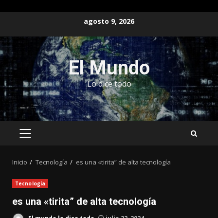
Saltar
agosto 9, 2026
al
contenido
El Mundo
Lo dice todo
MENÚ
PRINCIPAL
Inicio
Tecnología
es una «tirita” de alta tecnología
Tecnología
es una «tirita” de alta tecnología