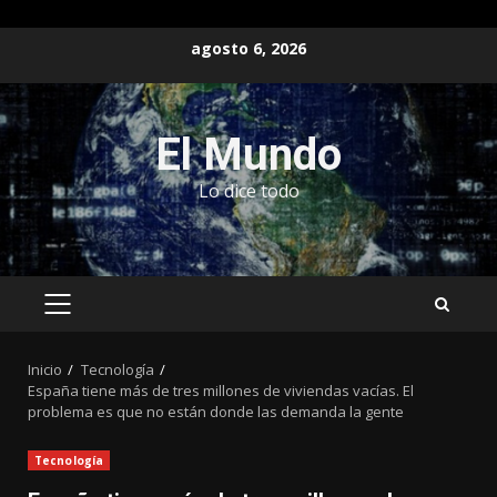
Saltar
agosto 6, 2026
al
contenido
El Mundo
Lo dice todo
MENÚ
PRINCIPAL
Inicio
Tecnología
España tiene más de tres millones de viviendas vacías. El
problema es que no están donde las demanda la gente
Tecnología