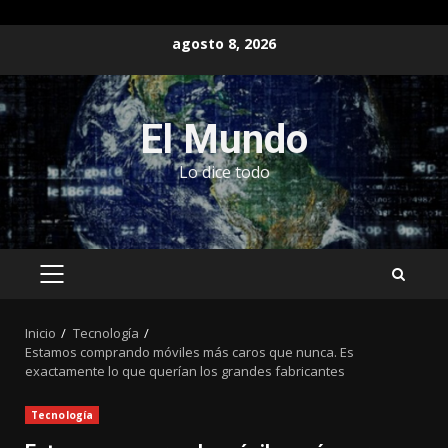
Saltar
agosto 8, 2026
al
contenido
El Mundo
Lo dice todo
MENÚ
PRINCIPAL
Inicio
Tecnología
Estamos comprando móviles más caros que nunca. Es
exactamente lo que querían los grandes fabricantes
Tecnología