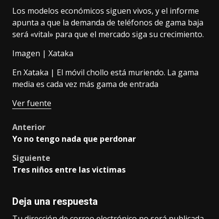
Los modelos económicos siguen vivos, y el informe
apunta a que la demanda de teléfonos de gama baja
será «vital» para que el mercado siga su crecimiento.
Imagen | Xataka
En Xataka |
El móvil chollo está muriendo. La gama
media es cada vez más gama de entrada
Ver fuente
Post
Anterior
Yo no tengo nada que perdonar
navigation
Siguiente
Tres niños entre las victimas
Deja una respuesta
Tu dirección de correo electrónico no será publicada.