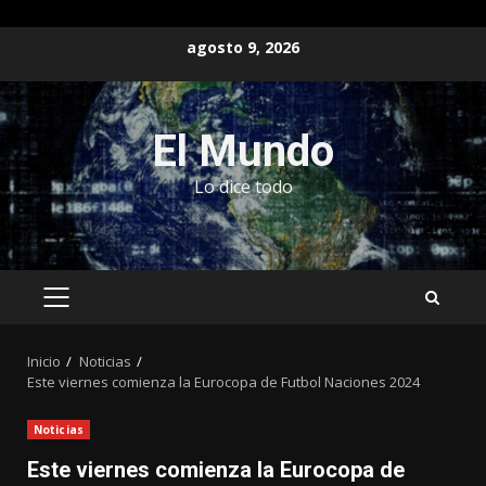
Saltar
agosto 9, 2026
al
contenido
El Mundo
Lo dice todo
MENÚ
PRINCIPAL
Inicio
Noticias
Este viernes comienza la Eurocopa de Futbol Naciones 2024
Noticias
Este viernes comienza la Eurocopa de